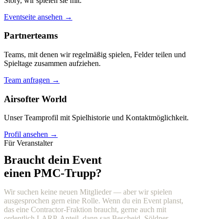
Story, wir spielen sie mit.
Eventseite ansehen →
Partnerteams
Teams, mit denen wir regelmäßig spielen, Felder teilen und
Spieltage zusammen aufziehen.
Team anfragen →
Airsofter World
Unser Teamprofil mit Spielhistorie und Kontaktmöglichkeit.
Profil ansehen →
Für Veranstalter
Braucht dein Event
einen PMC-Trupp?
Wir suchen keine neuen Mitglieder — aber wir spielen
ausgesprochen gern eine Rolle. Wenn du ein Event planst,
das eine Contractor-Fraktion braucht, gerne auch mit
ordentlich LARP-Anteil, dann sag Bescheid. Söldner,