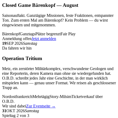
Closed Game Bärenkopf — August
Saisonauftakt. Ganztägige Missionen, feste Fraktionen, entspannter
Ton. Zum ersten Mal am Bärenkopf? Kein Problem — du wirst
eingewiesen und mitgenommen.
Bärenkopf
Ganztags
Plätze begrenzt
Fair Play
Anmeldung offen
Jetzt anmelden
19
SEP 2026
Samstag
Da fahren wir hin
Operation Tritium
Metz, ein zerstörter Militärkomplex, verschwundene Geologen und
eine Reporterin, deren Kamera man ohne sie wiedergefunden hat.
O.B.D. schreibt jedes Jahr eine Geschichte, in der man wirklich
mitspielen kann — genau unser Format. Wir reisen als geschlossener
Trupp an.
Nordostfrankreich
Mehrtägig
Story-Milsim
Ticketverkauf über
O.B.D.
Wir sind dabei
Zur Eventseite →
31
OKT 2026
Samstag
Spieltag 2 von 3