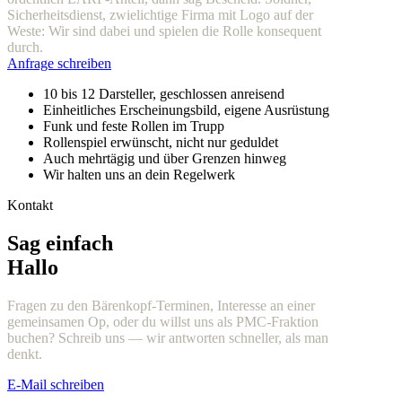
Sicherheitsdienst, zwielichtige Firma mit Logo auf der
Weste: Wir sind dabei und spielen die Rolle konsequent
durch.
Anfrage schreiben
10 bis 12 Darsteller, geschlossen anreisend
Einheitliches Erscheinungsbild, eigene Ausrüstung
Funk und feste Rollen im Trupp
Rollenspiel erwünscht, nicht nur geduldet
Auch mehrtägig und über Grenzen hinweg
Wir halten uns an dein Regelwerk
Kontakt
Sag einfach
Hallo
Fragen zu den Bärenkopf-Terminen, Interesse an einer
gemeinsamen Op, oder du willst uns als PMC-Fraktion
buchen? Schreib uns — wir antworten schneller, als man
denkt.
E-Mail schreiben