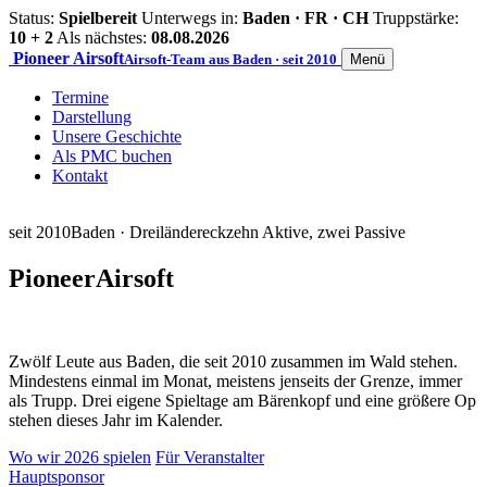
Status:
Spielbereit
Unterwegs in:
Baden · FR · CH
Truppstärke:
10 + 2
Als nächstes:
08.08.2026
Pioneer
Airsoft
Airsoft-Team aus Baden · seit 2010
Menü
Termine
Darstellung
Unsere Geschichte
Als PMC buchen
Kontakt
seit 2010
Baden · Dreiländereck
zehn Aktive, zwei Passive
Pioneer
Airsoft
Zwölf Leute aus Baden, die seit 2010 zusammen im Wald stehen.
Mindestens einmal im Monat, meistens jenseits der Grenze, immer
als Trupp. Drei eigene Spieltage am Bärenkopf und eine größere Op
stehen dieses Jahr im Kalender.
Wo wir 2026 spielen
Für Veranstalter
Hauptsponsor