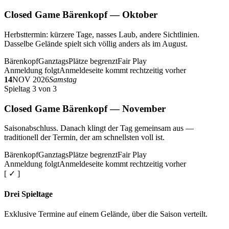
Closed Game Bärenkopf — Oktober
Herbsttermin: kürzere Tage, nasses Laub, andere Sichtlinien.
Dasselbe Gelände spielt sich völlig anders als im August.
Bärenkopf
Ganztags
Plätze begrenzt
Fair Play
Anmeldung folgt
Anmeldeseite kommt rechtzeitig vorher
14
NOV 2026
Samstag
Spieltag 3 von 3
Closed Game Bärenkopf — November
Saisonabschluss. Danach klingt der Tag gemeinsam aus —
traditionell der Termin, der am schnellsten voll ist.
Bärenkopf
Ganztags
Plätze begrenzt
Fair Play
Anmeldung folgt
Anmeldeseite kommt rechtzeitig vorher
[ ✓ ]
Drei Spieltage
Exklusive Termine auf einem Gelände, über die Saison verteilt.