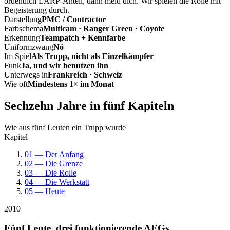
ordentlich LARP-Anteil, dann meld dich. Wir spielen die Rolle mit
Begeisterung durch.
Darstellung
PMC / Contractor
Farbschema
Multicam · Ranger Green · Coyote
Erkennung
Teampatch + Kennfarbe
Uniformzwang
Nö
Im Spiel
Als Trupp, nicht als Einzelkämpfer
Funk
Ja, und wir benutzen ihn
Unterwegs in
Frankreich · Schweiz
Wie oft
Mindestens 1× im Monat
Sechzehn Jahre in fünf Kapiteln
Wie aus fünf Leuten ein Trupp wurde
Kapitel
01 — Der Anfang
02 — Die Grenze
03 — Die Rolle
04 — Die Werkstatt
05 — Heute
2010
Fünf Leute, drei funktionierende AEGs