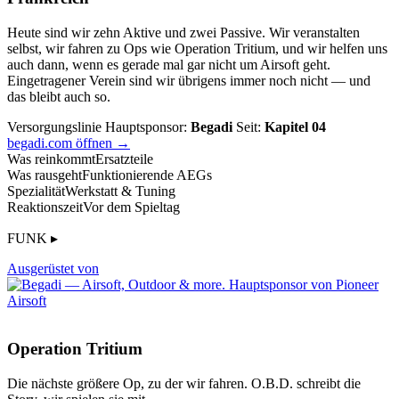
Heute sind wir zehn Aktive und zwei Passive. Wir veranstalten
selbst, wir fahren zu Ops wie Operation Tritium, und wir helfen uns
auch dann, wenn es gerade mal gar nicht um Airsoft geht.
Eingetragener Verein sind wir übrigens immer noch nicht — und
das bleibt auch so.
Versorgungslinie
Hauptsponsor:
Begadi
Seit:
Kapitel 04
begadi.com öffnen →
Was reinkommt
Ersatzteile
Was rausgeht
Funktionierende AEGs
Spezialität
Werkstatt & Tuning
Reaktionszeit
Vor dem Spieltag
FUNK ▸
Ausgerüstet von
Operation Tritium
Die nächste größere Op, zu der wir fahren. O.B.D. schreibt die